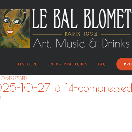
T
L’HISTOIRE
INFOS PRATIQUES
FAQ
PRO
COMPRESSED
025-10-27 à 14-compresse
s