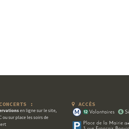
ONCERTS :
ACCÈS
ervations
en ligne sur le site,
 ou sur place les soirs de
ert