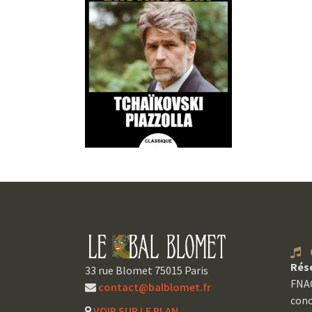
C
Rés
33 rue Blomet 75015 Paris
FNAC
contact@balblomet.fr
conc
VOIR SUR LE PLAN