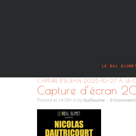
LE BAL BLOME
CAPTURE D’ÉCRAN 2025-10-27 À 14-
Capture d’écran 2
Posted at 14:19h
in
by
Guillaume
0 Comment