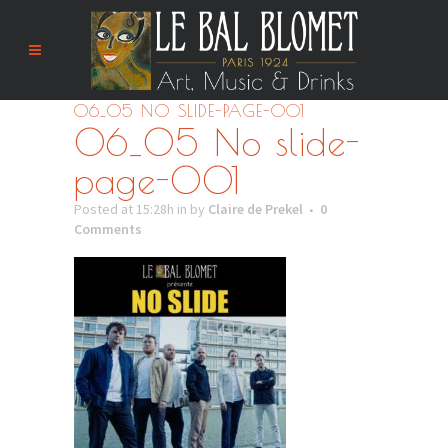
06_05 NO SLIDE-PAGE-001
06_05 No slide-
page-001
Posted at 15:28h
in
by
Claire de Prekel
0
Comments