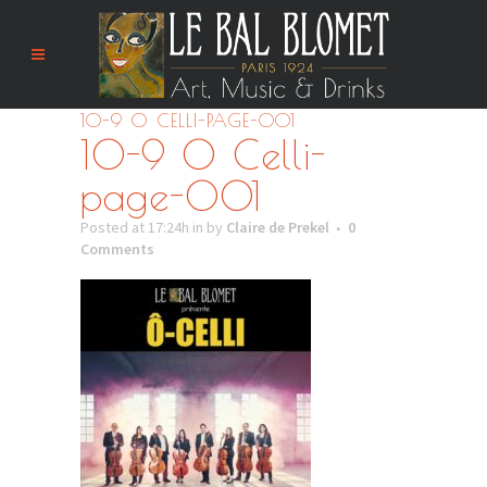
10-9 O CELLI-PAGE-001
10-9 O Celli-
page-001
Posted at 17:24h
in
by
Claire de Prekel
0
Comments