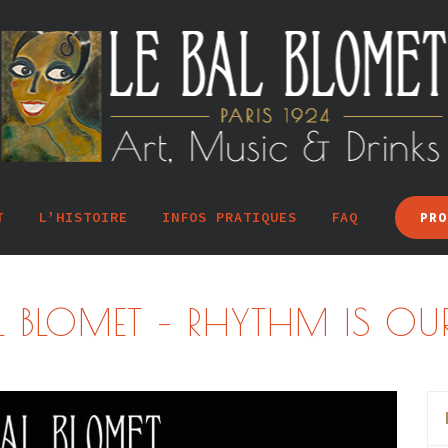
T
L’HISTOIRE
INFOS PRATIQUES
FAQ
PRO
L BLOMET – RHYTHM IS OUR