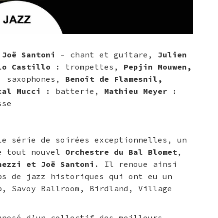
,
Joë Santoni
– chant et guitare,
Julien
lo Castillo
: trompettes,
Pepjin Mouwen,
 saxophones,
Benoît de Flamesnil,
cal Mucci
: batterie,
Mathieu Meyer
:
sse
le série de soirées exceptionnelles, un
le tout nouvel
Orchestre du Bal Blomet
,
ezzi et Joë Santoni
. Il renoue ainsi
bs de jazz historiques qui ont eu un
b, Savoy Ballroom, Birdland, Village
mposé
d’un collectif des meilleurs