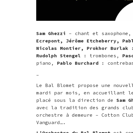
Sam Ghezzi
– chant et saxophone
Ecrepont, Jérôme Etcheberry, Pab
Nicolas Montier, Prokhor Burlak
:
Rudolph Stengel
: trombones,
Pas
piano,
Pablo Burchard
: contreba
–
Le Bal Blomet propose une nouvel
mardi par mois, en accueillant 
placé sous la direction de
Sam Gh
avec la tradition des grands clu
orchestre à demeure – Cotton Clu
Vanguard….
L’Orchestre du Bal Blomet
est
co