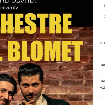
SH
Tar
Tar
-2