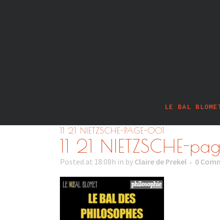
LE BAL BLOME
11 21 NIETZSCHE-PAGE-001
11 21 NIETZSCHE-pa
Posted at 18:08h
in
by
Claire de Prekel
0 Com