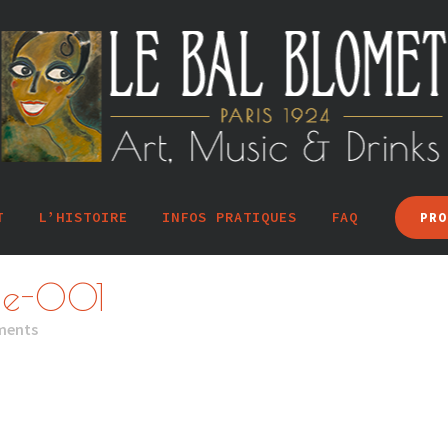
T
L’HISTOIRE
INFOS PRATIQUES
FAQ
PRO
ge-001
ments