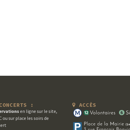
ONCERTS :
ACCÈS
ervations
en ligne sur le site,
 ou sur place les soirs de
ert