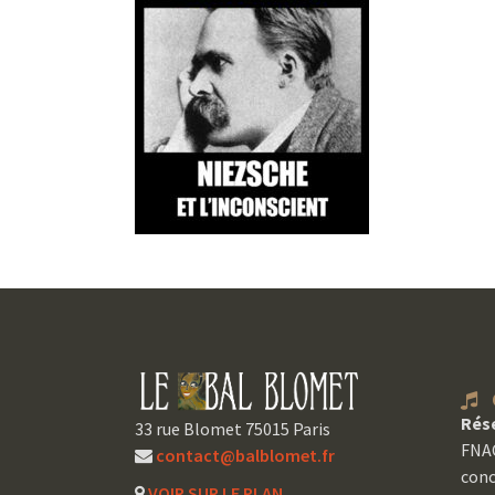
C
Rés
33 rue Blomet 75015 Paris
FNAC
contact@balblomet.fr
conc
VOIR SUR LE PLAN