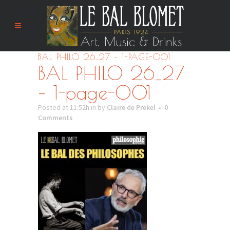
BAL PHILO 26_27 – 1-PAGE-001
BAL PHILO 26_27
– 1-page-001
Posted at 11:52h
in
by
Claire de Prekel
0
Comments