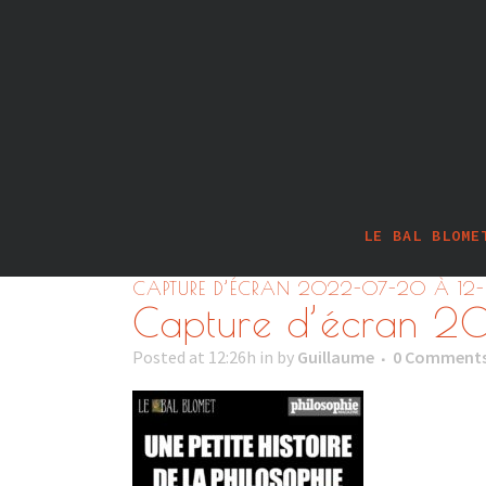
LE BAL BLOME
CAPTURE D’ÉCRAN 2022-07-20 À 12-
Capture d’écran 2
Posted at 12:26h
in
by
Guillaume
0 Comment