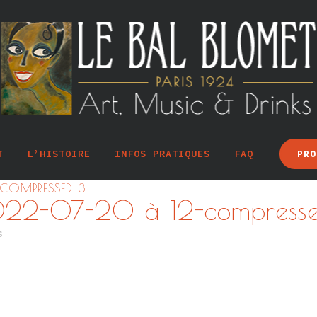
T
L’HISTOIRE
INFOS PRATIQUES
FAQ
PRO
COMPRESSED-3
022-07-20 à 12-compress
s