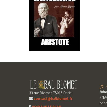
C
Rés
33 rue Blomet 75015 Paris
FNAC
contact@balblomet.fr
conc
VOIR SUR LE PLAN