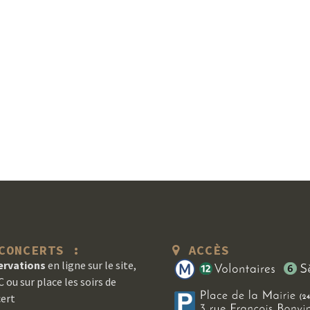
ONCERTS :
ACCÈS
ervations
en ligne sur le site,
 ou sur place les soirs de
ert