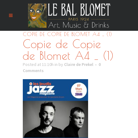
COPIE DE COPIE DE BLOMET A4 _ (1)
Copie de Copie
de Blomet A4 _ (1)
Posted at 11:10h
in
by
Claire de Prekel
0
Comments