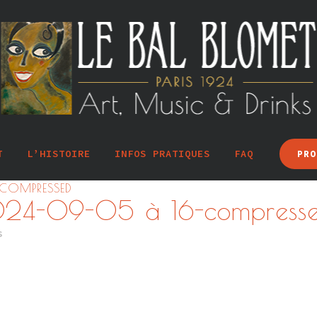
T
L’HISTOIRE
INFOS PRATIQUES
FAQ
PRO
-COMPRESSED
024-09-05 à 16-compress
s