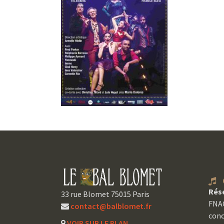
C
Rés
33 rue Blomet 75015 Paris
FNAC
contact@balblomet.fr
conc
VOIR SUR LE PLAN