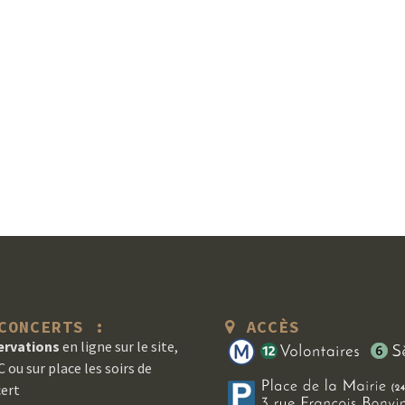
ONCERTS :
ACCÈS
ervations
en ligne sur le site,
 ou sur place les soirs de
ert