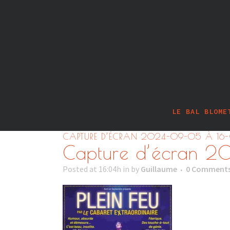
LE BAL BLOME
CAPTURE D’ÉCRAN 2024-09-05 À 16
Capture d’écran 2
Posted at 16:04h
in
by
Guillaume
0 Comment