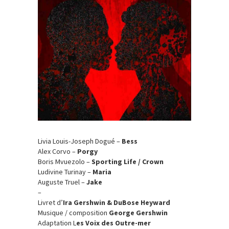
Livia Louis-Joseph Dogué –
Bess
Alex Corvo –
Porgy
Boris Mvuezolo –
Sporting Life / Crown
Ludivine Turinay –
Maria
Auguste Truel –
Jake
–
Livret d’
Ira Gershwin & DuBose Heyward
Musique / composition
George Gershwin
Adaptation L
es Voix des Outre-mer