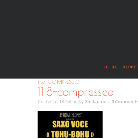
LE BAL BLOME
11:8-COMPRESSED
11:8-compressed
Posted at 18:26h
in
by
Guillaume
0 Comment