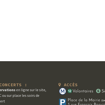
ONCERTS :
ACCÈS
ervations
en ligne sur le site,
 ou sur place les soirs de
ert