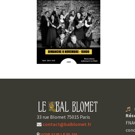
C
Rés
33 rue Blomet 75015 Paris
FNAC
contact@balblomet.fr
conc
VOIR SUR LE PLAN