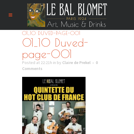
01_10 DUVED-PAGE-001
01_10 Duved-
page-001
Posted at 22:21h
in
by
Claire de Prekel
0
Comments