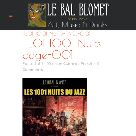
11_01 1001 NUITS-PAGE-001
11_01 1001 Nuits-
page-001
Posted at 14:00h
in
by
Claire de Prekel
0
Comments