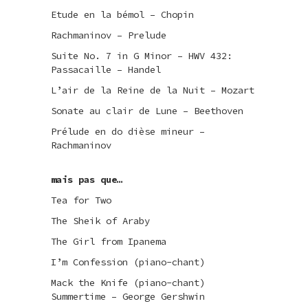
Etude en la bémol – Chopin
Rachmaninov – Prelude
Suite No. 7 in G Minor – HWV 432:
Passacaille – Handel
L’air de la Reine de la Nuit – Mozart
Sonate au clair de Lune – Beethoven
Prélude en do dièse mineur –
Rachmaninov
mais pas que…
Tea for Two
The Sheik of Araby
The Girl from Ipanema
I’m Confession (piano-chant)
Mack the Knife (piano-chant)
Summertime – George Gershwin