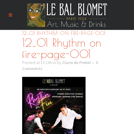
12_01 RHYTHM ON FIRE-PAGE-001
12_01 Rhythm on
fire-page-001
Posted at 15:16h
in
by
Claire de Prekel
0
Comments