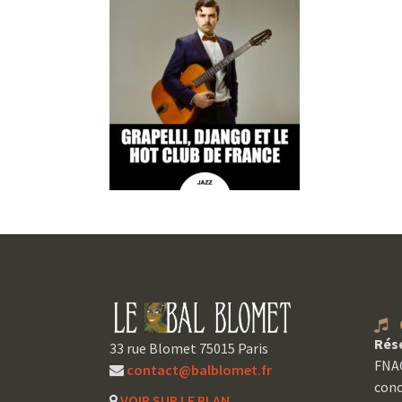
C
Rés
33 rue Blomet 75015 Paris
FNAC
contact@balblomet.fr
conc
VOIR SUR LE PLAN