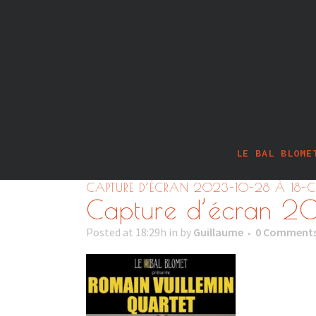
LE BAL BLOME
CAPTURE D’ÉCRAN 2023-10-28 À 18-
Capture d’écran 2
Posted at 18:29h
in
by
Guillaume
0 Comment