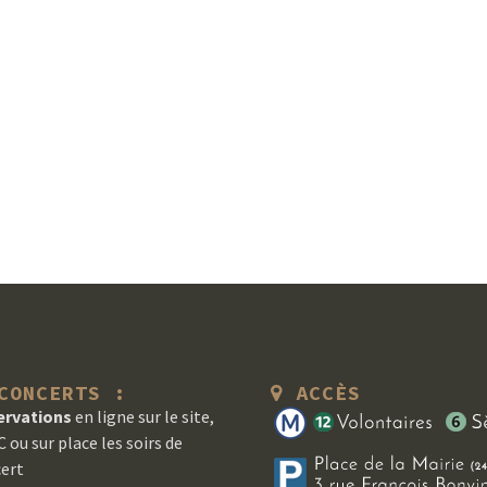
ONCERTS :
ACCÈS
ervations
en ligne sur le site,
 ou sur place les soirs de
ert