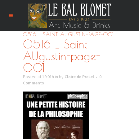
0516 _ SAINT AUGUSTIN-PAGE-001
0516 _ Saint
AUgustin-page-
001
Posted at 19:01h
in
by
Claire de Prekel
0
Comments