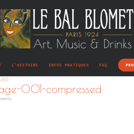
T
L’HISTOIRE
INFOS PRATIQUES
FAQ
PRO
SED
page-001-compressed
ments