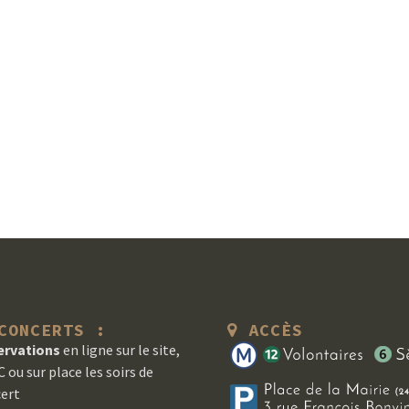
ONCERTS :
ACCÈS
ervations
en ligne sur le site,
 ou sur place les soirs de
ert