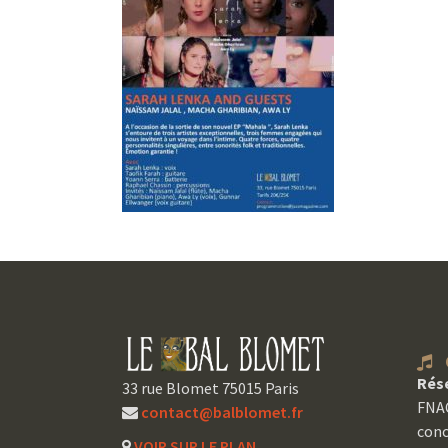
C
Rés
33 rue Blomet 75015 Paris
FNAC
contact@balblomet.fr
conc
VOIR SUR LE PLAN