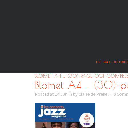
LE BAL BLOME
BLOMET A4 _ (30)-PAGE-001-COMPRES
Blomet A4 _ (30)-
Posted at 14:50h
in
by
Claire de Prekel
0 Com