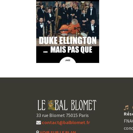
C
Rés
33 rue Blomet 75015 Paris
FNAC
contact@balblomet.fr
conc
VOIR SUR LE PLAN