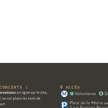
ONCERTS :
ACCÈS
ervations
en ligne sur le site,
 ou sur place les soirs de
ert