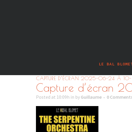
LE BAL BLOME
CAPTURE D’ÉCRAN 2025-06-24 À 10
Capture d’écran 2
Posted at 10:09h
in
by
Guillaume
0 Comment