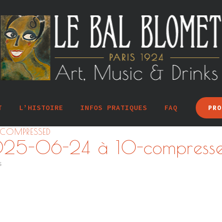
T
L’HISTOIRE
INFOS PRATIQUES
FAQ
PRO
-COMPRESSED
025-06-24 à 10-compress
s