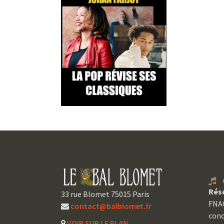
C
Rés
33 rue Blomet 75015 Paris
FNAC
contact@balblomet.fr
conc
VOIR SUR LE PLAN