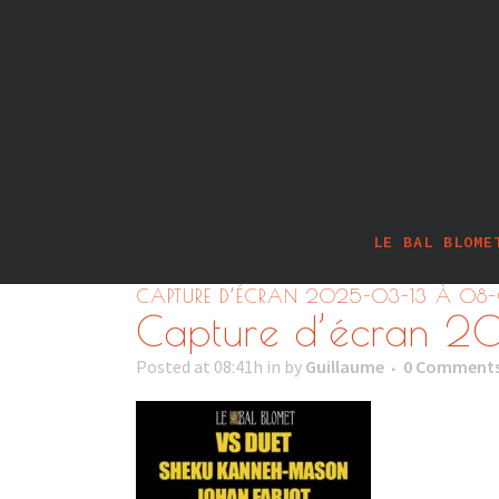
LE BAL BLOME
CAPTURE D’ÉCRAN 2025-03-13 À 08
Capture d’écran 2
Posted at 08:41h
in
by
Guillaume
0 Comment