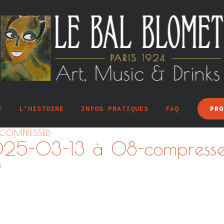
T
L’HISTOIRE
INFOS PRATIQUES
FAQ
PRO
-COMPRESSED
025-03-13 à 08-compress
s