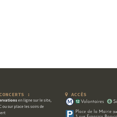
ONCERTS :
ACCÈS
ervations
en ligne sur le site,
 ou sur place les soirs de
ert