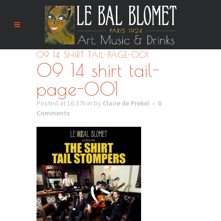
09 14 SHIRT TAIL-PAGE-001
09 14 shirt tail-
page-001
Posted at 16:37h
in
by
Claire de Prekel
0
Comments