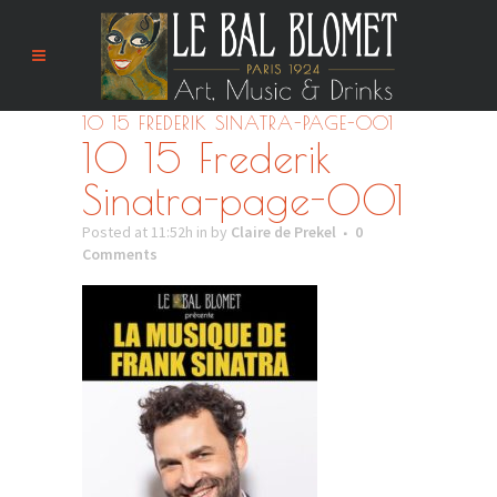
10 15 FREDERIK SINATRA-PAGE-001
10 15 Frederik
Sinatra-page-001
Posted at 11:52h
in
by
Claire de Prekel
0
Comments