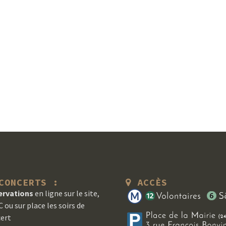
ONCERTS :
ACCÈS
ervations
en ligne sur le site,
 ou sur place les soirs de
ert