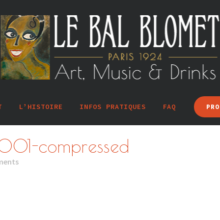
T
L’HISTOIRE
INFOS PRATIQUES
FAQ
PRO
e-001-compressed
ments