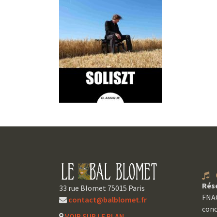
C
Rés
33 rue Blomet 75015 Paris
FNAC
contact@balblomet.fr
conc
VOIR SUR LE PLAN