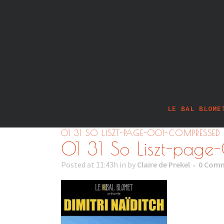
LE BAL BLOME
01 31 SO LISZT-PAGE-001-COMPRESSED
01 31 So Liszt-pag
Posted at 11:43h
in
by
Claire de Prekel
0 Com