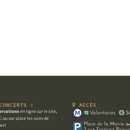
ONCERTS :
ACCÈS
ervations
en ligne sur le site,
 ou sur place les soirs de
ert