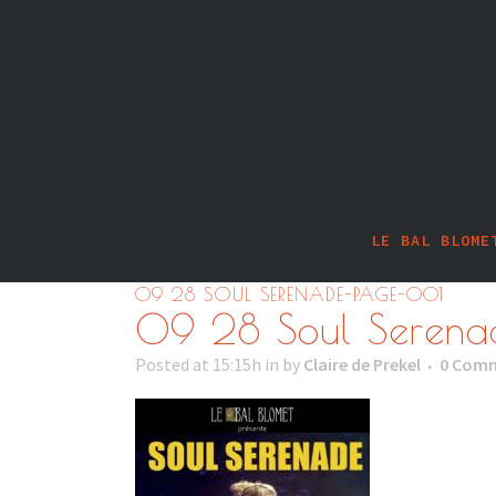
LE BAL BLOME
09 28 SOUL SERENADE-PAGE-001
09 28 Soul Seren
Posted at 15:15h
in
by
Claire de Prekel
0 Com