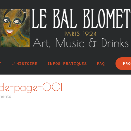
T
L’HISTOIRE
INFOS PRATIQUES
FAQ
PRO
ade-page-001
ments