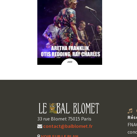
C
Rés
33 rue Blomet 75015 Paris
FNAC
contact@balblomet.fr
conc
VOIR SUR LE PLAN