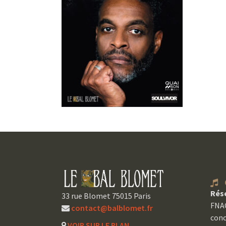
C
Rés
33 rue Blomet 75015 Paris
FNAC
contact@balblomet.fr
conc
VOIR SUR LE PLAN