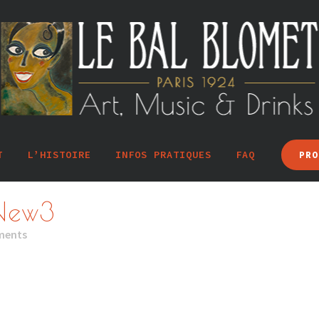
T
L’HISTOIRE
INFOS PRATIQUES
FAQ
PRO
 New3
ments