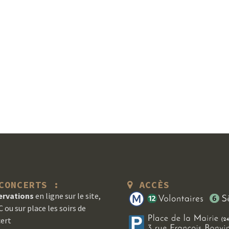
ONCERTS :
ACCÈS
ervations
en ligne sur le site,
 ou sur place les soirs de
ert