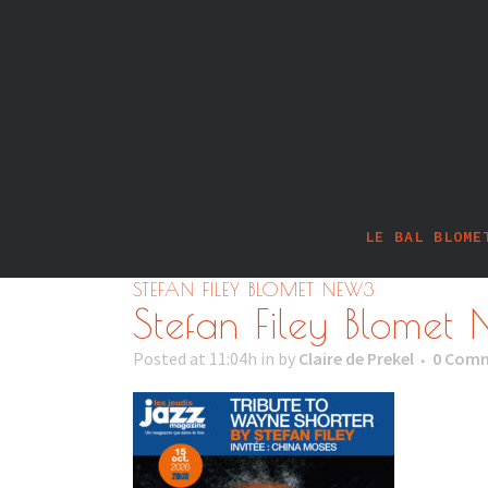
LE BAL BLOME
STEFAN FILEY BLOMET NEW3
Stefan Filey Blomet
Posted at 11:04h
in
by
Claire de Prekel
0 Com