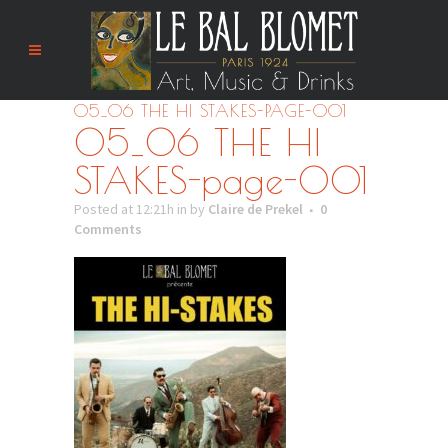
05_06 THE HI STAKES-PAGE-001
05_06 THE HI
STAKES-page-001
Posted at 12:21h
in
by
Claire de Prekel
0
Comments