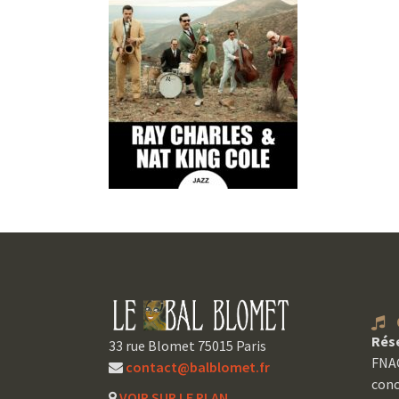
C
Rés
33 rue Blomet 75015 Paris
FNAC
contact@balblomet.fr
conc
VOIR SUR LE PLAN