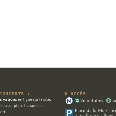
ONCERTS :
ACCÈS
ervations
en ligne sur le site,
 ou sur place les soirs de
ert