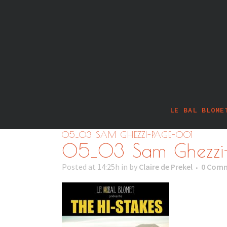
LE BAL BLOME
05_03 SAM GHEZZI-PAGE-001
05_03 Sam Ghezzi
Posted at 14:25h
in
by
Claire de Prekel
0 Com