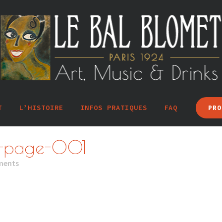
T
L’HISTOIRE
INFOS PRATIQUES
FAQ
PRO
-page-001
ments