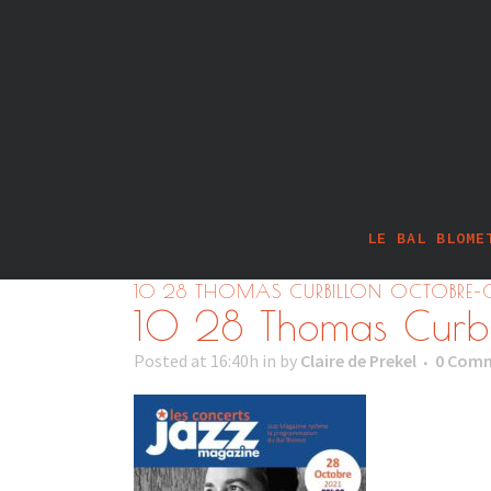
LE BAL BLOME
10 28 THOMAS CURBILLON OCTOBRE–
10 28 Thomas Curbi
Posted at 16:40h
in
by
Claire de Prekel
0 Com