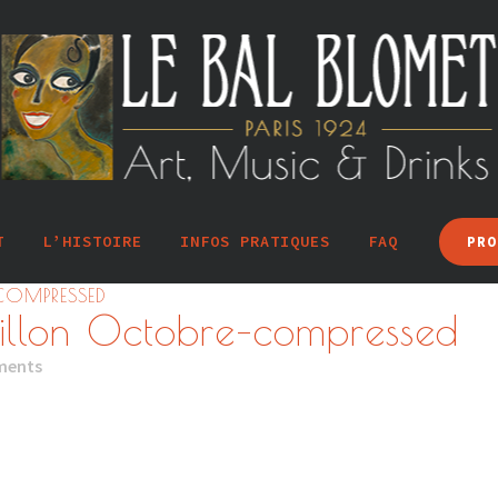
T
L’HISTOIRE
INFOS PRATIQUES
FAQ
PRO
COMPRESSED
llon Octobre–compressed
ments