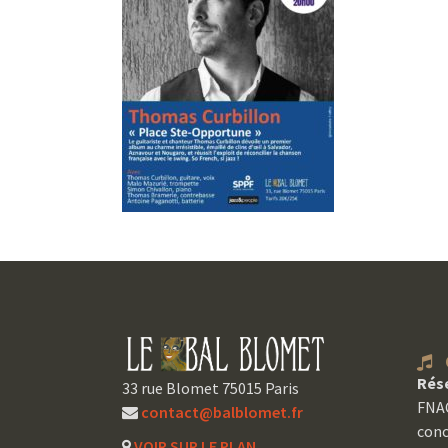
C
Rés
33 rue Blomet 75015 Paris
FNAC
contact@balblomet.fr
conc
VOIR SUR LE PLAN