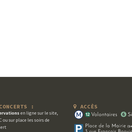
ONCERTS :
ACCÈS
ervations
en ligne sur le site,
 ou sur place les soirs de
ert