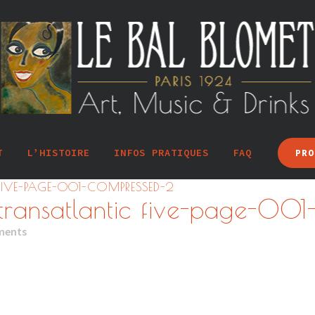
T
L’HISTOIRE
INFOS PRATIQUES
FAQ
PRO
FIVE-PAGE-001-COMPRESSED-2
 transatlantic five-page-00
ments