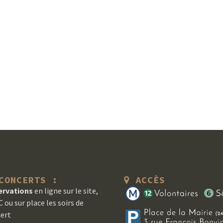
ONCERTS :
ACCÈS
ervations
en ligne sur le site,
 ou sur place les soirs de
ert