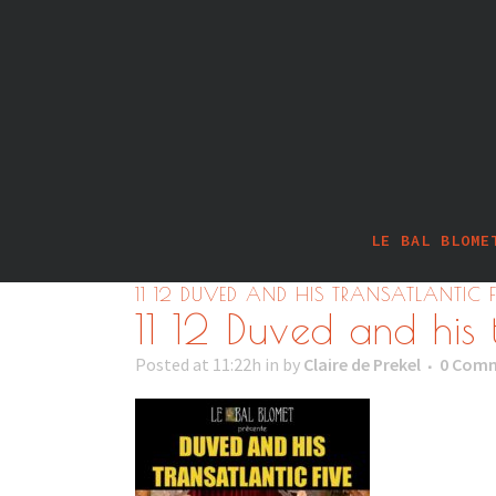
LE BAL BLOME
11 12 DUVED AND HIS TRANSATLANTIC 
11 12 Duved and his
Posted at 11:22h
in
by
Claire de Prekel
0 Com