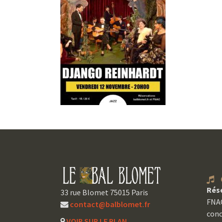
C
Rés
33 rue Blomet 75015 Paris
FNAC
contact@balblomet.fr
conc
VOIR SUR LE PLAN