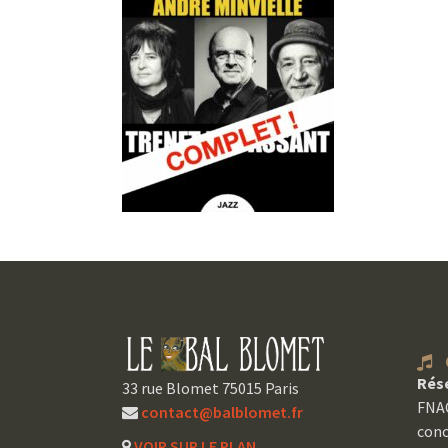
C
Rés
33 rue Blomet 75015 Paris
FNAC
contact@balblomet.fr
conc
VOIR SUR LE PLAN