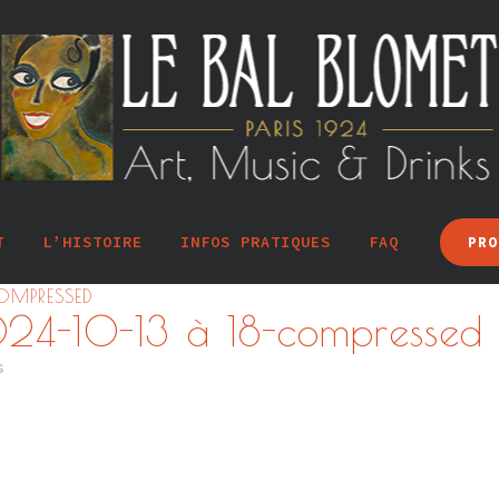
T
L’HISTOIRE
INFOS PRATIQUES
FAQ
PRO
COMPRESSED
024-10-13 à 18-compressed
s