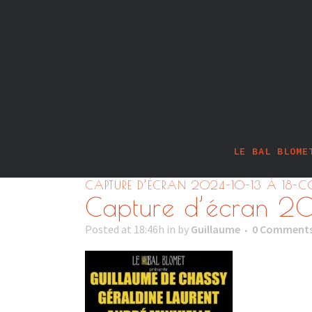
LE BAL BLOME
CAPTURE D’ÉCRAN 2024-10-13 À 18-
Capture d’écran 2
Posted at 18:46h
in
by
Guillaume
0 Comment