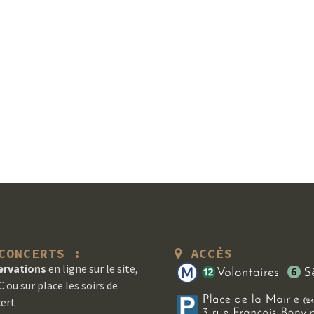
ONCERTS :
ACCÈS
ervations
en ligne sur le site,
 ou sur place les soirs de
ert