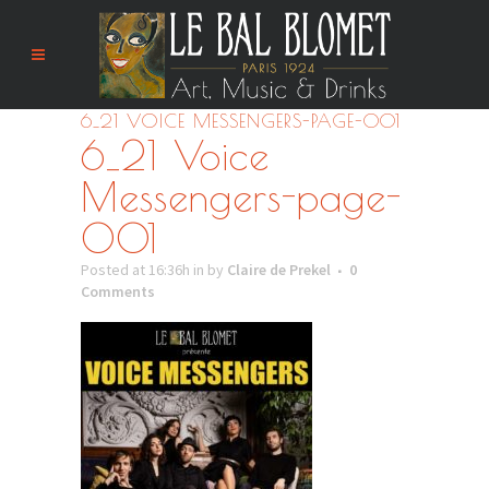
6_21 VOICE MESSENGERS-PAGE-001
6_21 Voice
Messengers-page-
001
Posted at 16:36h
in
by
Claire de Prekel
0
Comments