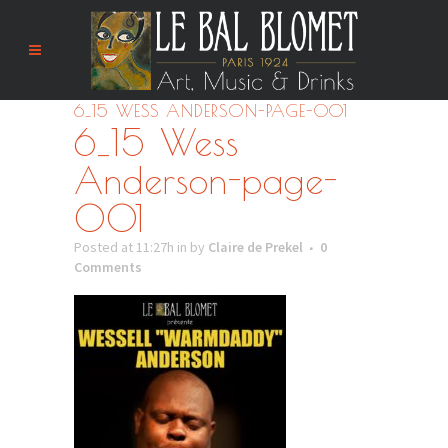
6_15 WESS ANDERSON-PAGE-001
6_15 Wess
Anderson-page-
001
Posted at 11:27h
in
by
Claire de Prekel
0
Comments