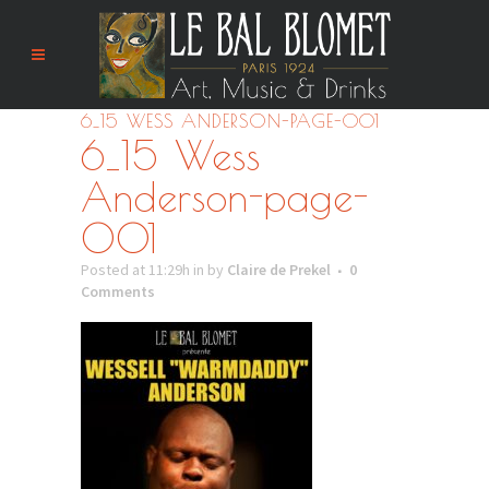
6_15 WESS ANDERSON-PAGE-001
6_15 Wess
Anderson-page-
001
Posted at 11:29h
in
by
Claire de Prekel
0
Comments