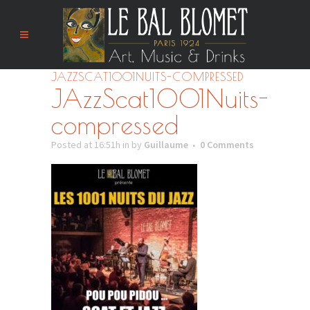
JAZZSCAT1001NUITS-COMPRESSED
JAzzScat1001Nuits-
compressed
Posted at 16:51h
in
by
Guillaume
0 Comments