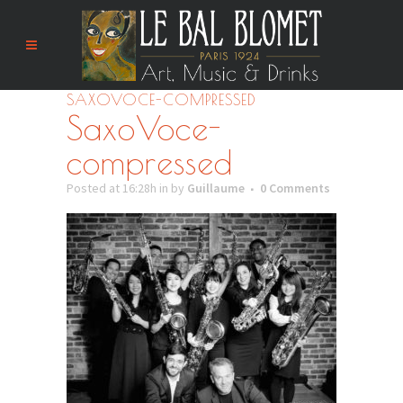
SAXOVOCE-COMPRESSED
SaxoVoce-
compressed
Posted at 16:28h
in
by
Guillaume
0 Comments