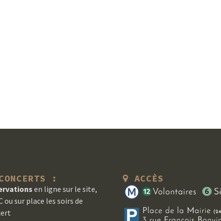
ONCERTS :
ACCÈS
ervations
en ligne sur le site,
 ou sur place les soirs de
ert