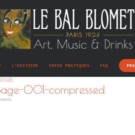
T
L’HISTOIRE
INFOS PRATIQUES
FAQ
PRO
ESSED
-page-001-compressed
ments