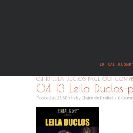
LE BAL BLOME
04 13 LEILA DUCLOS-PAGE-001-COMPR
04 13 Leila Duclos
Posted at 11:50h
in
by
Claire de Prekel
0 Com