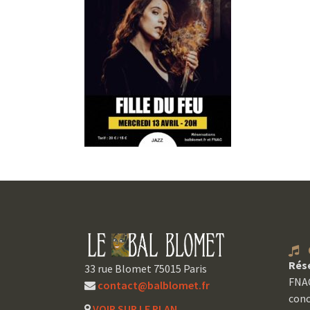
C
Rés
33 rue Blomet 75015 Paris
FNAC
contact@balblomet.fr
conc
VOIR SUR LE PLAN