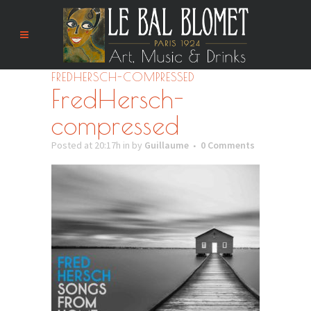
FREDHERSCH-COMPRESSED
FredHersch-
compressed
Posted at 20:17h
in
by
Guillaume
0 Comments