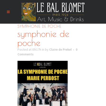
SYMPHONIE DE POCHE
symphonie de
poche
Posted at 09:17h
in
by
Claire de Prekel
0
Comments