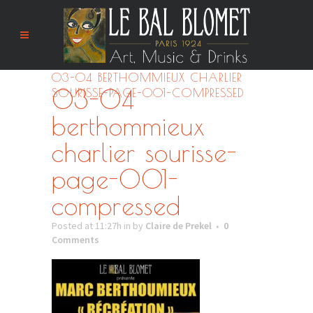
03-04 BERTHOMMIEUX CHARLIER
03-04
SOURISSE-PAGE-001-COMPRESSED
berthommieux
charlier sourisse-
page-001-
compressed
Posted at 11:27h
in
by
Claire de Prekel
0
Comments