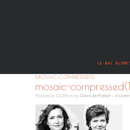
LE BAL BLOME
MOSAIC-COMPRESSED(1)
mosaic-compressed(1
Posted at 12:25h
in
by
Claire de Prekel
0 Com