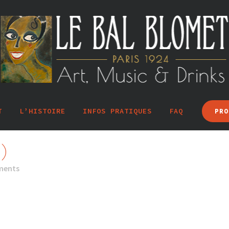
T
L’HISTOIRE
INFOS PRATIQUES
FAQ
PRO
)
ments