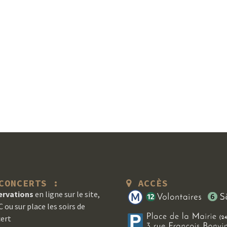
ONCERTS :
ACCÈS
ervations
en ligne sur le site,
 ou sur place les soirs de
ert