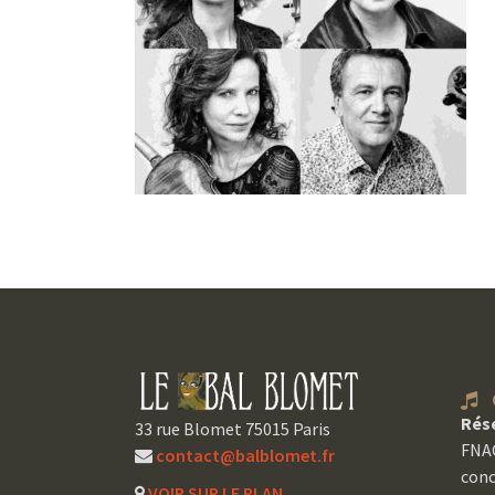
C
Rés
33 rue Blomet 75015 Paris
FNAC
contact@balblomet.fr
conc
VOIR SUR LE PLAN