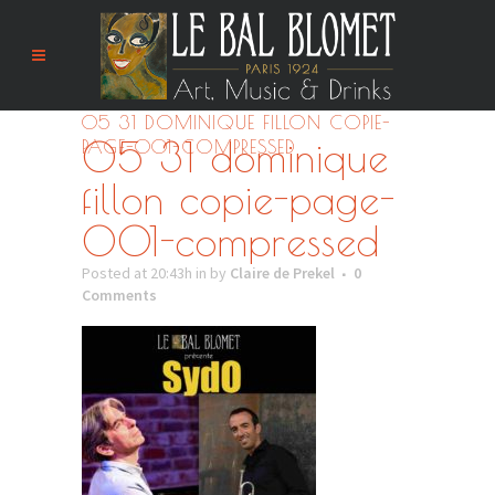
05 31 DOMINIQUE FILLON COPIE-
05 31 dominique
PAGE-001-COMPRESSED
fillon copie-page-
001-compressed
Posted at 20:43h
in
by
Claire de Prekel
0
Comments